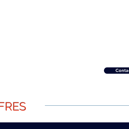
Apporter la vraie
du con
Maîtrise de 3 
compétence :
technique,
ef
opérations 
Conta
FRES