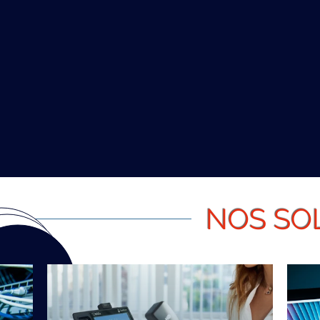
0
+100
on
Projets réalisés
NOS SO