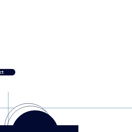
 valeur ajoutée
seil
domaines de
architecture
ficacité des
&
sourcing
ct