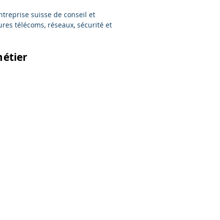
reprise suisse de conseil et
ures télécoms, réseaux, sécurité et
étier
étier
cation
tion, contact
obilité
édia
rences, IPTV &
accueil
ucture