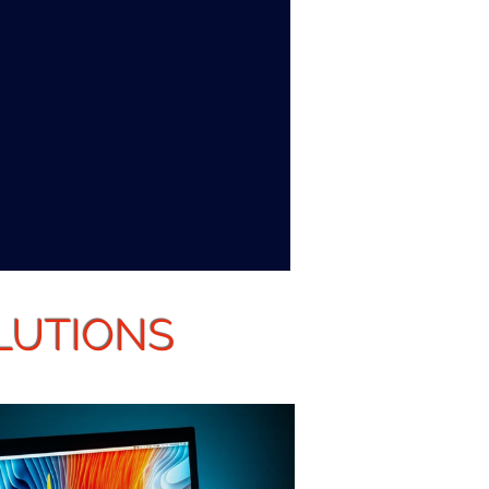
+25
Année d'expérience
LUTIONS