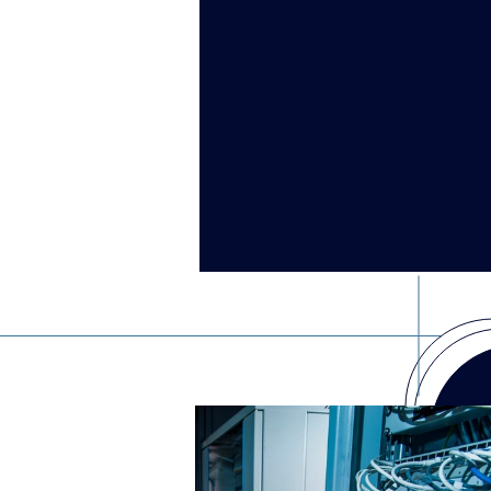
201
Année de créati