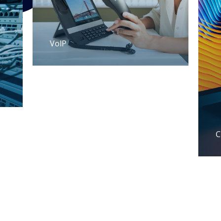
VoIP
C