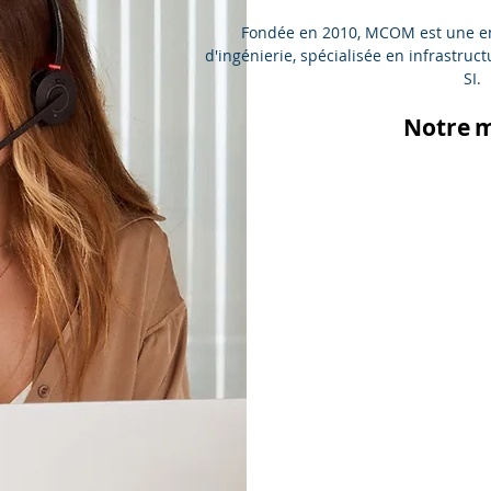
Fondée en 2010, MCOM est une ent
d'ingénierie, spécialisée en infrastruct
SI.
Notre m
Notre m
Communi
VoIP, collabora
center & m
Multim
Audio/Vidéo confé
gestion d'
Infrastr