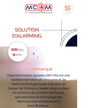
SOLUTION
D'ALARMING
1
Problématique
Fluid Automation Systems (IMI FAS) est une
société internationale innovante et de
haute technologie basée à Genève, en
Suisse. IMI FAS est un leader reconnu dans
les solutions de contrôle des fluides,
spécialisé dans la technologie des
électrovannes miniatures et la
microfluidique.