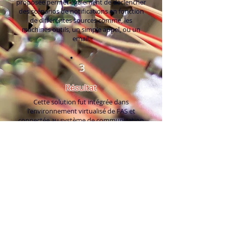
proposée permet également de déclencher
des scénarios de notifications en fonction
de différentes sources comme, les
machines outils, un simple appel, ou un
email.
3
Résultat
Cette solution fut intégrée dans
l'environnement virtualisé de FAS et
connectée au système de communication
déjà en place, par les équipes MCom.
Par manque de prises réseaux disponibles à
proximité des machines outils, un concept
de transmission via WIFI a du être mise en
place pour connecter certains modules
d'interfaces.
Les samaritains bénéficient aujourd'hui
d'une solution fiable et efficace permettant
d'alerter les personnes concernées à
n'importe quel moment et par divers
moyens.