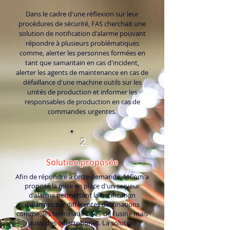
Dans le cadre d'une réflexion sur leur
procédures de sécurité, FAS cherchait une
solution de notification d'alarme pouvant
répondre à plusieurs problématiques
comme, alerter les personnes formées en
tant que samaritain en cas d'incident,
alerter les agents de maintenance en cas de
défaillance d'une machine outils sur les
unités de production et informer les
responsables de production en cas de
commandes
urgentes.
2
Solution proposée
Afin de répondre à cette demande, MCom a
proposé la mise en place d'un serveur
d'alarme permettant la notification
d'alarmes sur différentes destinations
comme, les terminaux DECT de l'usine mais
aussi des smartphones. La solution